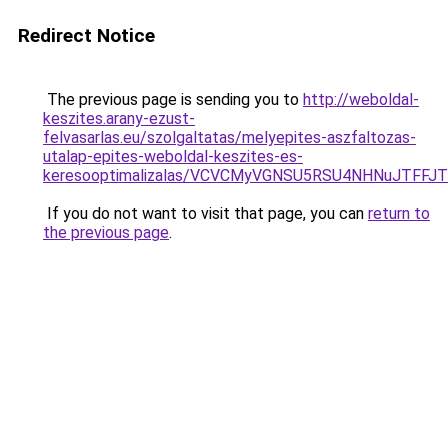
Redirect Notice
The previous page is sending you to
http://weboldal-
keszites.arany-ezust-
felvasarlas.eu/szolgaltatas/melyepites-aszfaltozas-
utalap-epites-weboldal-keszites-es-
keresooptimalizalas/VCVCMyVGNSU5RSU4NHNuJTFFJ
If you do not want to visit that page, you can
return to
the previous page
.