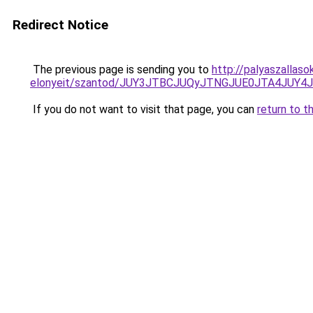
Redirect Notice
The previous page is sending you to
http://palyaszallas
elonyeit/szantod/JUY3JTBCJUQyJTNGJUE0JTA4JU
If you do not want to visit that page, you can
return to t