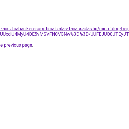
ok-ausztriaban.keresooptimalizalas-tanacsadas.hu/microblog-bej
Y4JUUxdiU4MyU4OE5vMSVFNCVGNw%3D%3D/JUFEJUQ0JTEyJ
he previous page
.