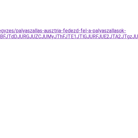
egyzes/palyaszallas-ausztria-fedezd-fel-a-palyaszallasok-
TBFJTdDJURGJUZCJUMyJThFJTE1JTlGJURFJUE2JTA2JTgzJU